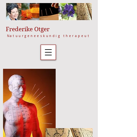
Frederike Otger
N
atuurgeneeskundig therapeut