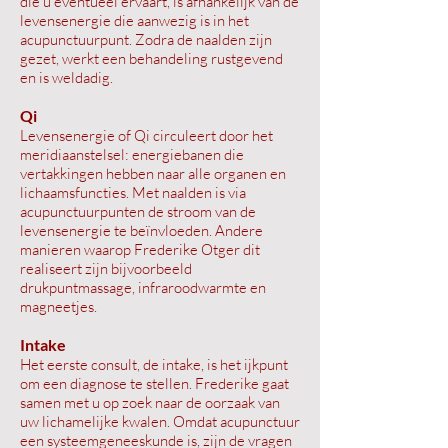
die u eventueel ervaart, is afhankelijk van de
levensenergie die aanwezig is in het
acupunctuurpunt. Zodra de naalden zijn
gezet, werkt een behandeling rustgevend
en is weldadig.
Qi
Levensenergie of Qi circuleert door het
meridiaanstelsel: energiebanen die
vertakkingen hebben naar alle organen en
lichaamsfuncties. Met naalden is via
acupunctuurpunten de stroom van de
levensenergie te beïnvloeden. Andere
manieren waarop Frederike Otger dit
realiseert zijn bijvoorbeeld
drukpuntmassage, infraroodwarmte en
magneetjes.
Intake
Het eerste consult, de intake, is het ijkpunt
om een diagnose te stellen. Frederike gaat
samen met u op zoek naar de oorzaak van
uw lichamelijke kwalen. Omdat acupunctuur
een systeemgeneeskunde is, zijn de vragen