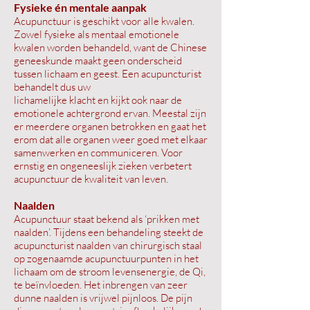
Fysieke én mentale aanpak
Acupunctuur is geschikt voor alle kwalen.
Zowel fysieke als mentaal emotionele
kwalen worden behandeld, want de Chinese
geneeskunde maakt geen onderscheid
tussen lichaam en geest. Een acupuncturist
behandelt dus uw
lichamelijke klacht en kijkt ook naar de
emotionele achtergrond ervan. Meestal zijn
er meerdere organen betrokken en gaat het
erom dat alle organen weer goed met elkaar
samenwerken en communiceren. Voor
ernstig en ongeneeslijk zieken verbetert
acupunctuur de kwaliteit van leven.
Naalden
Acupunctuur staat bekend als ‘prikken met
naalden’. Tijdens een behandeling steekt de
acupuncturist naalden van chirurgisch staal
op zogenaamde acupunctuurpunten in het
lichaam om de stroom levensenergie, de Qi,
te beïnvloeden. Het inbrengen van zeer
dunne naalden is vrijwel pijnloos. De pijn