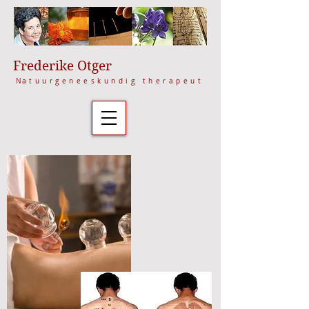
Frederike Otger
N
atuurgeneeskundig therapeut