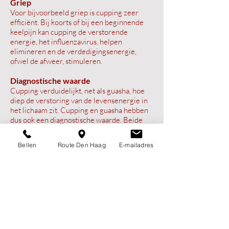
Griep
Voor bijvoorbeeld griep is cupping zeer
efficiënt. Bij koorts of bij een beginnende
keelpijn kan cupping de verstorende
energie, het influenzavirus, helpen
elimineren en de verdedigingsenergie,
ofwel de afweer, stimuleren.
Diagnostische waarde
Cupping verduidelijkt, net als guasha, hoe
diep de verstoring van de levensenergie in
het lichaam zit. Cupping en guasha hebben
dus ook een diagnostische waarde. Beide
technieken geven bovendien informatie
over de manier waarop Frederike u verder
Bellen
Route Den Haag
E-mailadres
kan behandelen.
Frederike combineert cupping en guasha
meestal met lichaamsacupunctuur omdat
beide het effect van een
acupunctuurbehandeling versterken.
Voorafgaand aan het vacuüm trekken van de
huid wordt er niet ingesneden of geprikt.
Het betreft geen bloedig cuppen.